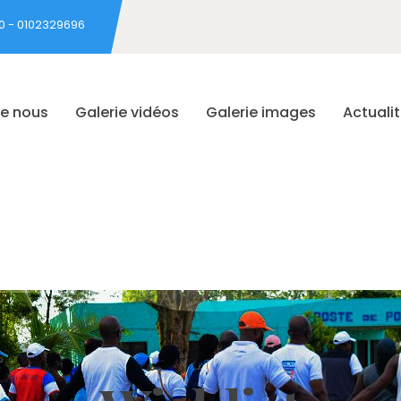
0 - 0102329696
de nous
Galerie vidéos
Galerie images
Actuali