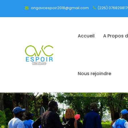
ongavcespoir2018@gmail.com
(225) 076829817
Accueil
A Propos 
Nous rejoindre