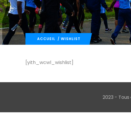
ACCUEIL
/ WISHLIST
[yith_wcwl_wishlist]
2023 - Tous 