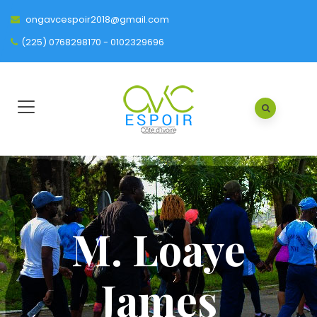
ongavcespoir2018@gmail.com
(225) 0768298170 - 0102329696
M. Loaye
James