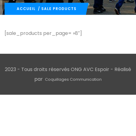
ACCUEIL
/ SALE PRODUCTS
[sale_products per_page= »8″]
2023 - Tous droits réservés ONG AVC Espoir - Réalisé
par
Coquillages Communication