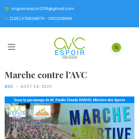
ongavcespoir2018@gmail.com
(225) 0768298170 - 0102329696
Marche contre l’AVC
AVC
AOÛT 24, 2023